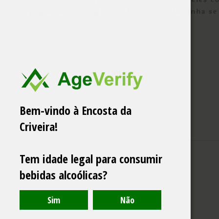
pequena sub-região onde o verde da vinha se 
Tintos
Bem-vindo à Encosta da
Criveira!
Tem idade legal para consumir
bebidas alcoólicas?