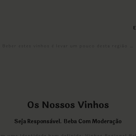
Beber estes vinhos è levar um pouco desta região …
Os Nossos Vinhos
Seja Responsàvel. Beba Com Moderação
om uma identidade bem definida: Vinhos Regional Be