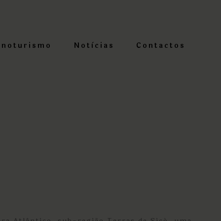
Enoturismo
Notìcias
Contactos
ira Atlântico, sub-região Terras de Sicó, uma